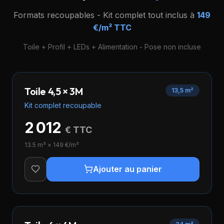
Formats recoupables - Kit complet tout inclus à
149
€/m² TTC
Toile + Profil + LEDs + Alimentation - Pose non incluse
Toile 4,5 × 3M
13,5 m²
Kit complet recoupable
2 012
€ TTC
13.5
m² ×
149
€/m²
Ajouter au panier