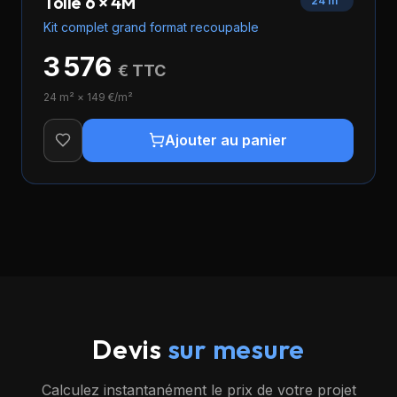
Toile 6 × 4M
24 m²
Kit complet grand format recoupable
3 576
€ TTC
24
m² ×
149
€/m²
Ajouter au panier
Devis
sur mesure
Calculez instantanément le prix de votre projet