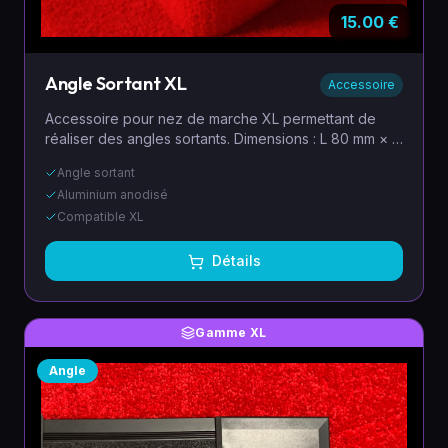
15.00
€
Angle Sortant XL
Accessoire
Accessoire pour nez de marche XL permettant de
réaliser des angles sortants. Dimensions : L 80 mm × l
80 mm. Poids : 50 grammes. Conçu pour s'adapter à
Angle sortant
toutes vos réalisations.
Aluminium anodisé
Compatible XL
Détails
Gamme XL
Angle