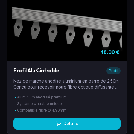
48.00
€
Profil Alu Cintrable
Profil
Nez de marche anodisé aluminium en barre de 2.50m.
Conçu pour recevoir notre fibre optique diffusante Ø
4.90mm et CobLed monochrome 12V 3mm. Système
Aluminium anodisé premium
permettant de cintrer le profil pour marches ou
Système cintrable unique
estrades en arrondi.
Compatible fibre Ø 4.90mm
Détails