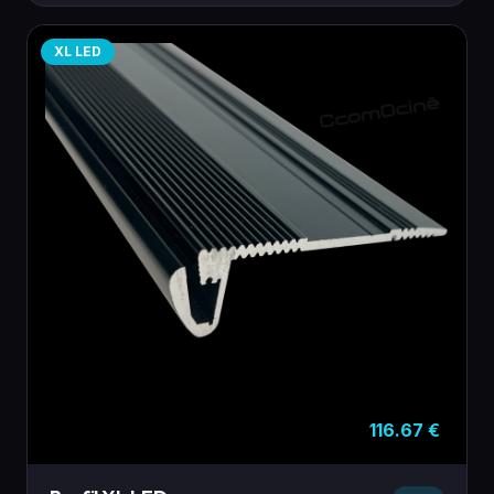
XL LED
116.67
€