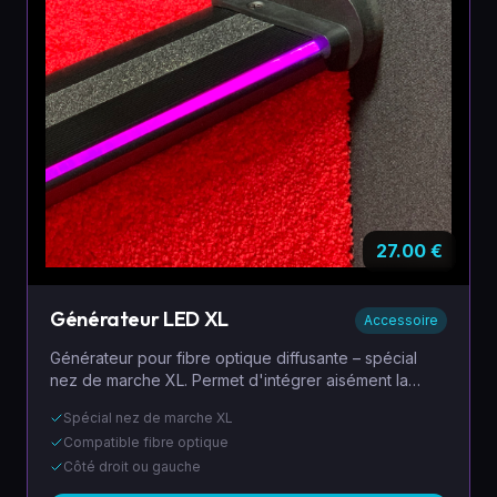
27.00
€
Générateur LED XL
Accessoire
Générateur pour fibre optique diffusante – spécial
nez de marche XL. Permet d'intégrer aisément la
source de lumière par Led au profil nez de marche
Spécial nez de marche XL
XL. Disponible côté droit ou gauche.
Compatible fibre optique
Côté droit ou gauche