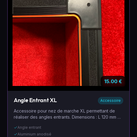
15.00
€
Angle Entrant XL
Accessoire
Accessoire pour nez de marche XL permettant de
réaliser des angles entrants. Dimensions : L 120 mm × l
120 mm. Poids : 80 grammes. Conçu pour s'adapter à
Angle entrant
toutes vos réalisations.
Aluminium anodisé