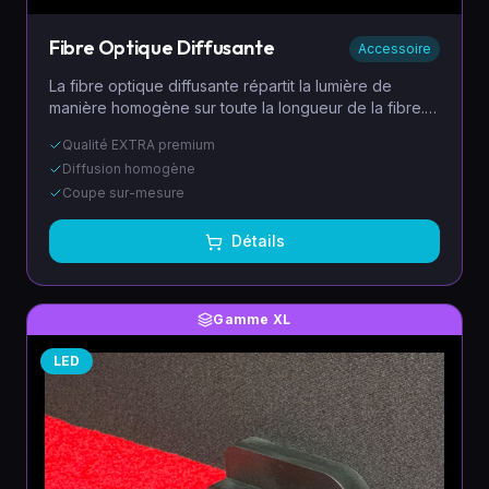
Fibre Optique Diffusante
Accessoire
La fibre optique diffusante répartit la lumière de
manière homogène sur toute la longueur de la fibre.
Idéale pour la signalisation ou pour l'animation de
Qualité EXTRA premium
ligne de lumière. Qualité EXTRA avec rendement
Diffusion homogène
lumineux très élevé.
Coupe sur-mesure
Détails
Gamme XL
LED