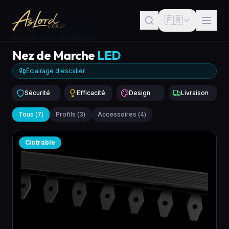
🇫🇷
Accueil
Nez de Marche
Nez de Marche
LED
Éclairage d'escalier
Sécurité
Efficacité
Design
Livraison
Tous
(
7
)
Profils
(
3
)
Accessoires
(
4
)
Cintrable