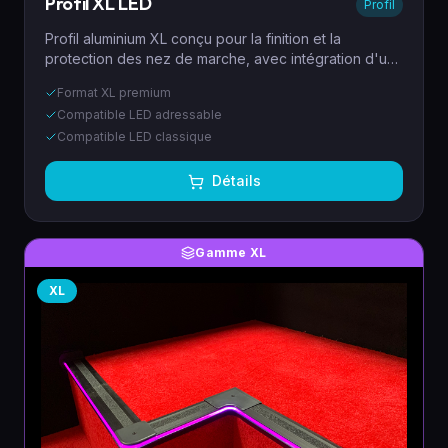
Profil XL LED
Profil
Profil aluminium XL conçu pour la finition et la
protection des nez de marche, avec intégration d'un
éclairage LED élégant. Compatible ruban LED
Format XL premium
classique ou adressable.
Compatible LED adressable
Compatible LED classique
Détails
Gamme XL
XL