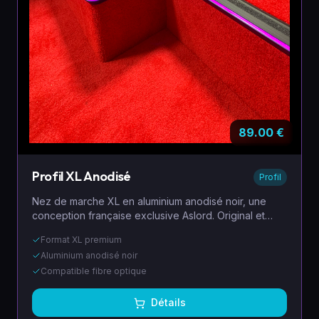
89.00
€
Profil XL Anodisé
Profil
Nez de marche XL en aluminium anodisé noir, une
conception française exclusive Aslord. Original et
lumineux, conçu pour la fibre optique avec une
Format XL premium
sécurité maximale (pas de tension électrique).
Aluminium anodisé noir
Compatible fibre optique
Détails