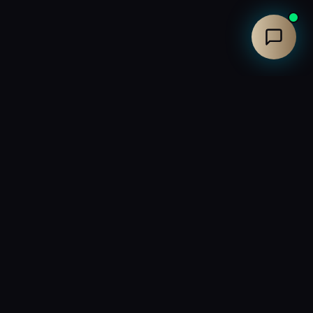
Contact
Atelier Saint-Rémy de Provence
13210, France
04 90 94 93 02
Contactez-nous
tion Marchandise
Contact