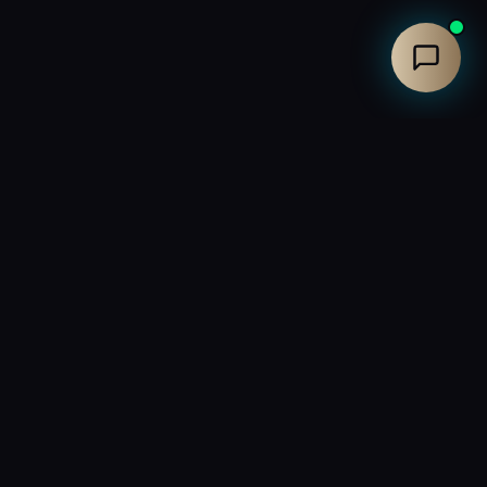
Contact
Atelier Saint-Rémy de Provence
13210, France
04 90 94 93 02
Contactez-nous
tion Marchandise
Contact