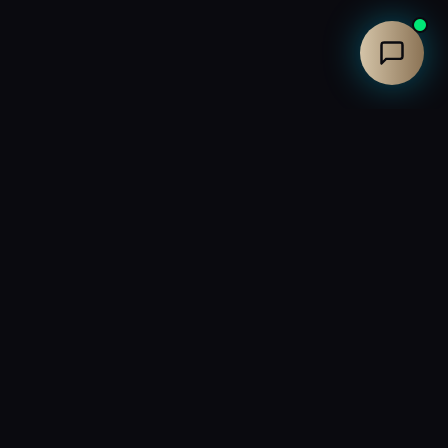
Contact
Atelier Saint-Rémy de Provence
13210, France
04 90 94 93 02
Contactez-nous
tion Marchandise
Contact