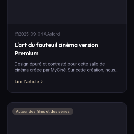
2025-09-04
Aslord
L'art du fauteuil cinéma version
Premium
Design épuré et contrasté pour cette salle de
cinéma créée par MyCiné. Sur cette création, nous
avons une disposition de banquette avec 3 places
Lire l'article
assises...
Autour des films et des séries